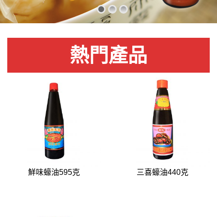
熱門產品
鮮味蠔油595克
三喜蠔油440克