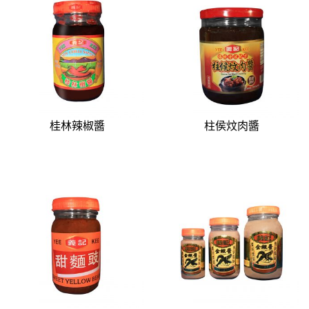
桂林辣椒醬
柱侯炆肉醬