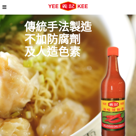
傳
統
手
法
製
造
不
加
防
腐
劑
及
人
造
色
素