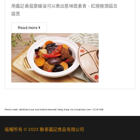
用義記香菰齋蠔油可以煮出惹味既素食 - 紅燒猴頭菇豆
腐煲
Read more
Photo credit:
wEnDaLicious
and
InterContinental Hong Kong
via
Visualhunt.com
/
CC BY-ND
版權所有 © 2023 聯泰義記食品有限公司