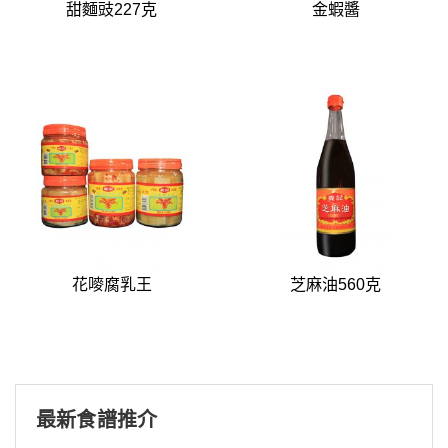
甜麵豉227克
金蝦醬
花嘜腐乳王
芝麻油560克
最新食譜推介