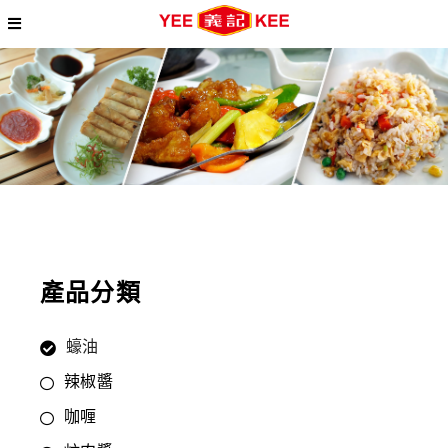
產品分類
蠔油
辣椒醬
咖喱