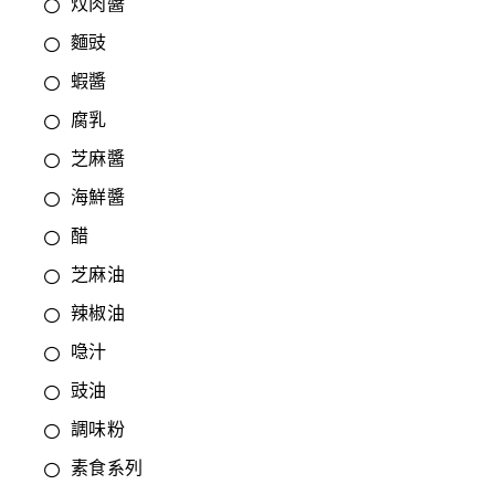
炆肉醬
麵豉
蝦醬
腐乳
芝麻醬
海鮮醬
醋
芝麻油
辣椒油
喼汁
豉油
調味粉
素食系列