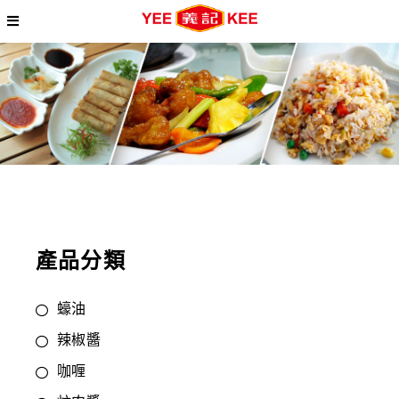
產品分類
蠔油
辣椒醬
咖喱