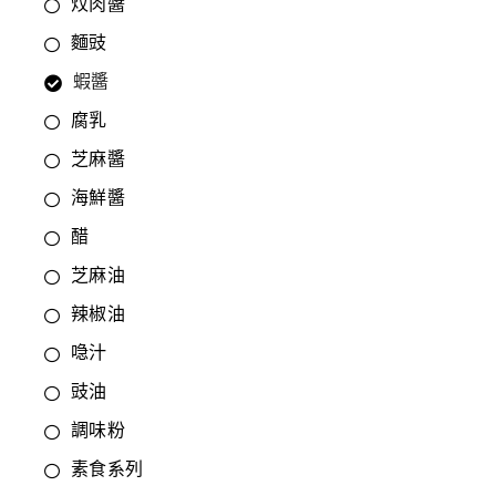
炆肉醬
麵豉
蝦醬
腐乳
芝麻醬
海鮮醬
醋
芝麻油
辣椒油
喼汁
豉油
調味粉
素食系列