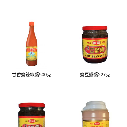
甘香齋辣椒醬500克
齋豆瓣醬227克