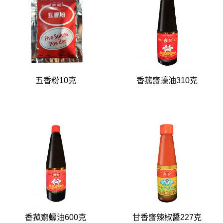
五香粉10克
香菰齋蠔油310克
香菰齋蠔油600克
甘香齋辣椒醬227克