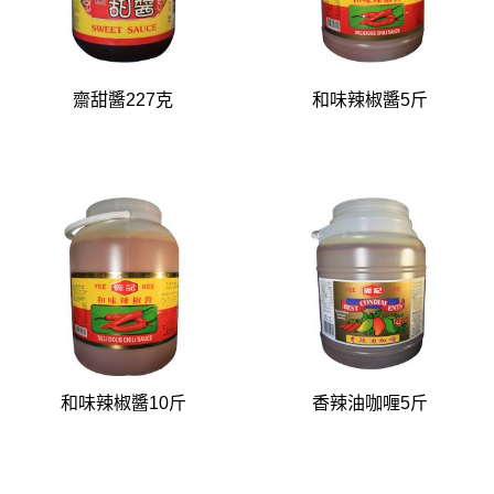
齋甜醬227克
和味辣椒醬5斤
和味辣椒醬10斤
香辣油咖喱5斤