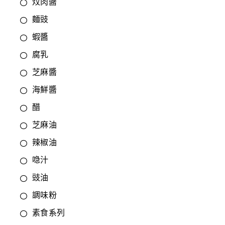
炆肉醬
麵豉
蝦醬
腐乳
芝麻醬
海鮮醬
醋
芝麻油
辣椒油
喼汁
豉油
調味粉
素食系列