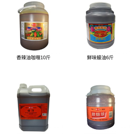
香辣油咖喱10斤
鮮味蠔油6斤