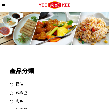
產品分類
蠔油
辣椒醬
咖喱